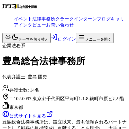
イベント
法律事務所
クラークインターン
ブログ
キャリ
アインタビュー
お問い合わせ
ログイン
テーマを切り替え
メニューを開く
企業法務系
豊島総合法律事務所
代表弁護士:
豊島 國史
弁護士数:
14
名
〒102-0093 東京都千代田区平河町1-1-8 麹町市原ビル9階
東京都
公式サイトを見る
豊島総合法律事務所は、設立以来、最も信頼されるパートナ
ーとして顧客の目標達成に貢献することを理念に、大手メー