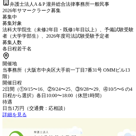
弁護士法人A＆P 瀧井総合法律事務所
一般民事
2026年サマークラーク募集
募集中
募集対象
法科大学院生（未修2年目・既修1年目以上）、予備試験受験
者（大学学部生）、2026年度司法試験受験予定者
募集人数
各日程若干名
開催地
当事務所（大阪市中央区大手前一丁目7番31号 OMMビル13
階）
開催日程
2日間（①9/15〜16、②9/24〜25、③9/28〜29、④10/5〜6 の4
日程から選択）各日10:00〜18:00（休憩1時間）
待遇
日当1万円（交通費：応相談）
詳細を見る