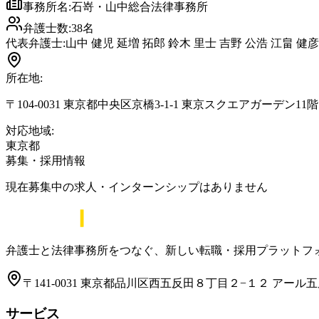
事務所名:
石嵜・山中総合法律事務所
弁護士数:
38
名
代表弁護士:
山中 健児 延増 拓郎 鈴木 里士 吉野 公浩 江畠 健彦
所在地:
〒104-0031 東京都中央区京橋3-1-1 東京スクエアガーデン11階
対応地域:
東京都
募集・採用情報
現在募集中の求人・インターンシップはありません
弁護士と法律事務所をつなぐ、新しい転職・採用プラットフ
〒141-0031 東京都品川区西五反田８丁目２−１２ アール五
サービス