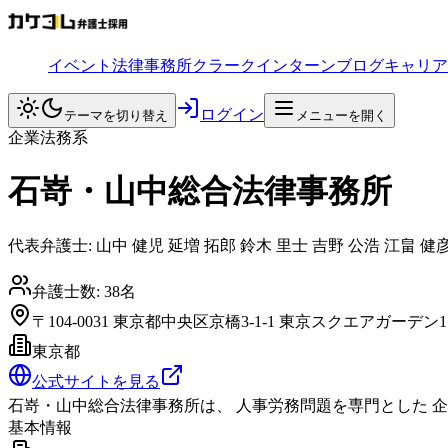
イベント
法律事務所
クラークインターン
ブログ
キャリア
ログイン
テーマを切り替え
メニューを開く
企業法務系
石嵜・山中総合法律事務所
代表弁護士:
山中 健児 延増 拓郎 鈴木 里士 吉野 公浩 江畠 健
弁護士数:
38
名
〒104-0031 東京都中央区京橋3-1-1 東京スクエアガーデン1
東京都
公式サイトを見る
石嵜・山中総合法律事務所は、 人事労務問題を専門とした 
基本情報