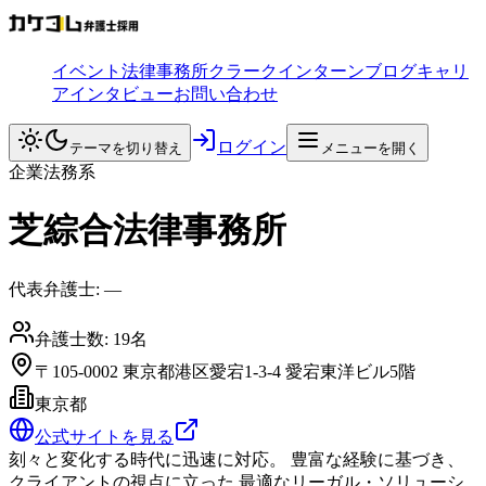
イベント
法律事務所
クラークインターン
ブログ
キャリ
アインタビュー
お問い合わせ
ログイン
テーマを切り替え
メニューを開く
企業法務系
芝綜合法律事務所
代表弁護士:
―
弁護士数:
19
名
〒105-0002 東京都港区愛宕1-3-4 愛宕東洋ビル5階
東京都
公式サイトを見る
刻々と変化する時代に迅速に対応。 豊富な経験に基づき、
クライアントの視点に立った 最適なリーガル・ソリューシ