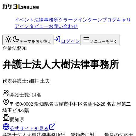
イベント
法律事務所
クラークインターン
ブログ
キャリ
アインタビュー
お問い合わせ
ログイン
テーマを切り替え
メニューを開く
企業法務系
弁護士法人大樹法律事務所
代表弁護士:
細井 土夫
弁護士数:
14
名
〒450-0002 愛知県名古屋市中村区名駅4-2-28 名古屋第二
埼玉ビル5階
愛知県
公式サイトを見る
弁護士法人大樹法律事務所は、依頼者に対し、最良の法的サ