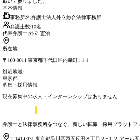
戴いて参りました。
基本情報
事務所名:
弁護士法人外立総合法律事務所
弁護士数:
10
名
代表弁護士:
外立 憲治
所在地:
〒100-0011 東京都千代田区内幸町1-1-1
対応地域:
東京都
募集・採用情報
現在募集中の求人・インターンシップはありません
弁護士と法律事務所をつなぐ、新しい転職・採用プラットフ
〒141-0031 東京都品川区西五反田８丁目２−１２ アール五