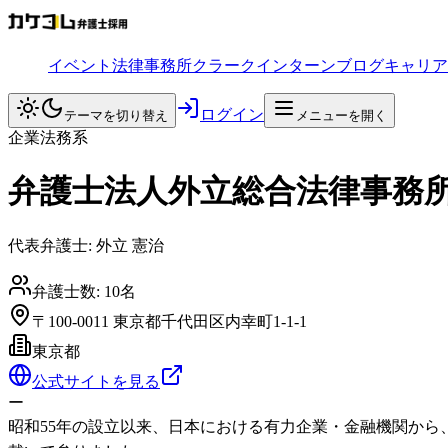
イベント
法律事務所
クラークインターン
ブログ
キャリア
ログイン
テーマを切り替え
メニューを開く
企業法務系
弁護士法人外立総合法律事務
代表弁護士:
外立 憲治
弁護士数:
10
名
〒100-0011 東京都千代田区内幸町1-1-1
東京都
公式サイトを見る
ー
昭和55年の設立以来、日本における有力企業・金融機関から