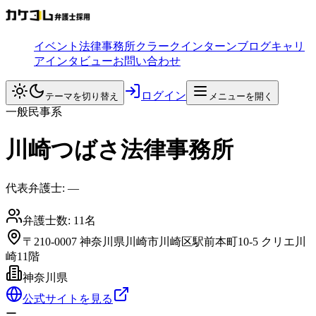
イベント
法律事務所
クラークインターン
ブログ
キャリ
アインタビュー
お問い合わせ
ログイン
テーマを切り替え
メニューを開く
一般民事系
川崎つばさ法律事務所
代表弁護士:
―
弁護士数:
11
名
〒210-0007 神奈川県川崎市川崎区駅前本町10-5 クリエ川
崎11階
神奈川県
公式サイトを見る
ー