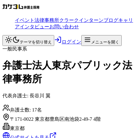
イベント
法律事務所
クラークインターン
ブログ
キャリ
アインタビュー
お問い合わせ
ログイン
テーマを切り替え
メニューを開く
一般民事系
弁護士法人東京パブリック法
律事務所
代表弁護士:
長谷川 翼
弁護士数:
17
名
〒171-0022 東京都豊島区南池袋2-49-7 4階
東京都
公式サイトを見る