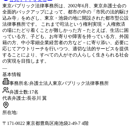
東京パブリック法律事務所は、2002年6月、東京弁護士会の
全面的バックアップによって、都市の中の「市民の法的駆け
込み寺」をめざし、東京・池袋の地に開設された都市型公設
法律事務所です。 これまで司法という権利実現・人権救済
の場にたどり着くことが難しかった方－たとえば、生活に困
っている方、子ども、お年寄りや障害を持っている方、外国
籍の方、中小零細企業経営者の方など－に寄り添い、必要に
応じてアウトリーチを行いつつ、適切な法的サービスを提供
することにより、すべての人がその人らしく生きられる社会
の実現を目指します。
―
基本情報
事務所名:
弁護士法人東京パブリック法律事務所
弁護士数:
17
名
代表弁護士:
長谷川 翼
所在地:
〒171-0022 東京都豊島区南池袋2-49-7 4階